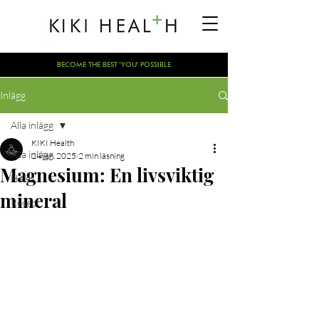
BECOME THE BEST 'YOU' POSSIBLE
Inlägg
Alla inlägg
KIKI Health
Alla inlägg
24 jan. 2025
2 min läsning
Magnesium: En livsviktig
Hälsa
mineral
Recept