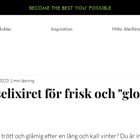
BECOME THE BEST 'YOU' POSSIBLE
dukter
Inspiration
Hitta återförs
 2023
1 min läsning
lixiret för frisk och "gl
trött och glåmig efter en lång och kall vinter? Du är i