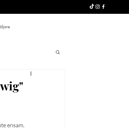
äljare
owig"
nte ensam. 