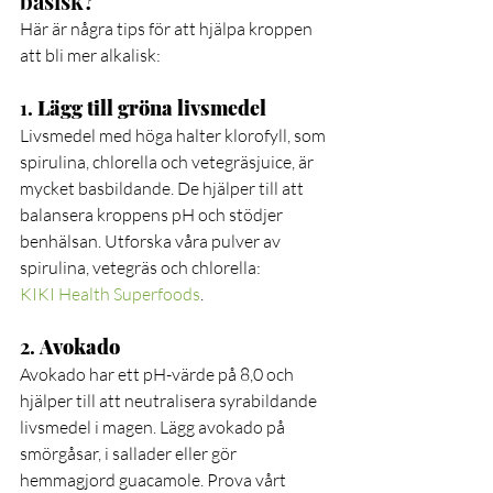
basisk?
Här är några tips för att hjälpa kroppen 
att bli mer alkalisk:
1. 
Lägg till gröna livsmedel
Livsmedel med höga halter klorofyll, som 
spirulina, chlorella och vetegräsjuice, är 
mycket basbildande. De hjälper till att 
balansera kroppens pH och stödjer 
benhälsan. Utforska våra pulver av 
spirulina, vetegräs och chlorella: 
KIKI Health Superfoods
.
2. 
Avokado
Avokado har ett pH-värde på 8,0 och 
hjälper till att neutralisera syrabildande 
livsmedel i magen. Lägg avokado på 
smörgåsar, i sallader eller gör 
hemmagjord guacamole. Prova vårt 