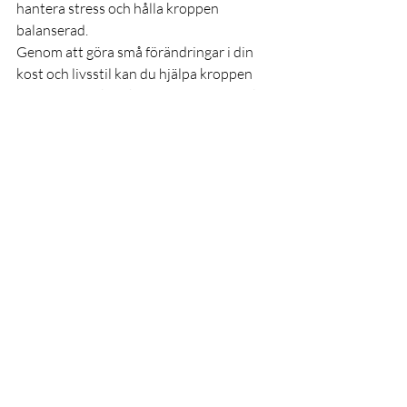
hantera stress och hålla kroppen 
balanserad.
Genom att göra små förändringar i din 
kost och livsstil kan du hjälpa kroppen 
att hålla sig alkalisk och främja ett starkt 
immunsystem och bättre hälsa.
Senaste inlägg
Visa alla