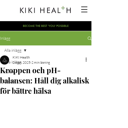
BECOME THE BEST 'YOU' POSSIBLE
Inlägg
Alla inlägg
KIKI Health
Alla inlägg
24 jan. 2025
2 min läsning
Kroppen och pH-
Hälsa
balansen: Håll dig alkalisk
Recept
för bättre hälsa