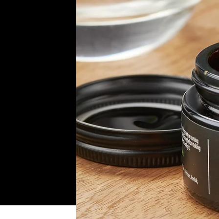
som
na
och