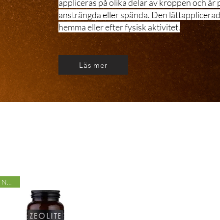
appliceras på olika delar av kroppen och är 
ansträngda eller spända. Den lättapplicera
hemma eller efter fysisk aktivitet.
Läs mer
Nyhet