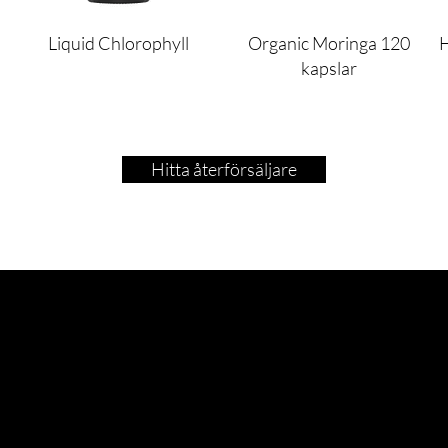
Liquid Chlorophyll
Organic Moringa 120
H
kapslar
Hitta återförsäljare