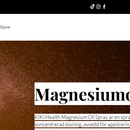
äljare
Magnesiumo
KIKI Health Magnesium Oil Spray är en spr
koncentrerad lösning, avsedd för appliceri