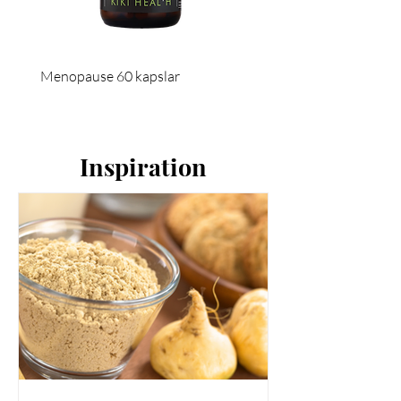
sötnings- eller förtjockningsmedel.
Menopause 60 kapslar
PMS Support 60 kapslar
Inspiration