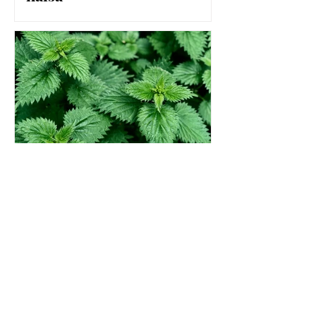
Fördelar med Nässla
(Urtica dioica)
Se alla inlägg