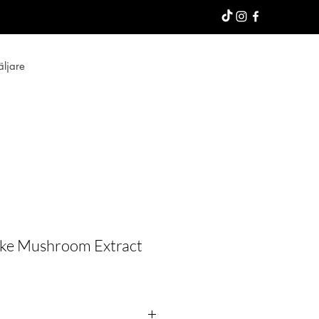
äljare
ake Mushroom Extract