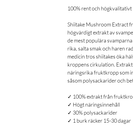
100% rent och högkvalitativt e
Shiitake Mushroom Extract fr
högvärdigt extrakt av svampe
de mest populära svamparna i
rika, salta smak och haren rad
medicin tros shiitakes öka hä
kroppens cirkulation. Extra
näringsrika fruktkropp som i
såsom polysackarider och be
✓ 100% extrakt från fruktkr
✓ Högt näringsinnehåll
✓ 30% polysackarider
✓ 1 burk räcker 15-30 dagar