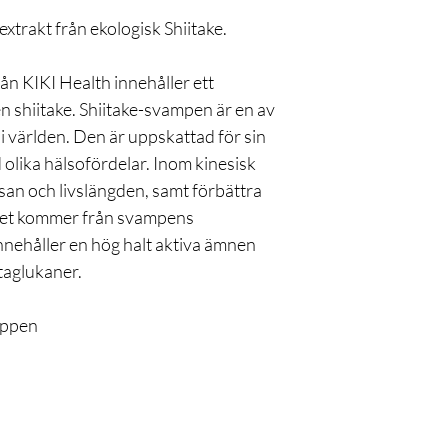
xtrakt från ekologisk Shiitake.
ån KIKI Health innehåller ett
n shiitake. Shiitake-svampen är en av
 världen. Den är uppskattad för sin
 olika hälsofördelar. Inom kinesisk
lsan och livslängden, samt förbättra
ktet kommer från svampens
nnehåller en hög halt aktiva ämnen
taglukaner.
oppen