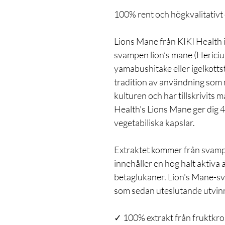
100% rent och högkvalitativt 
Lions Mane från KIKI Health i
svampen lion’s mane (Hericiu
yamabushitake eller igelkott
tradition av användning som
kulturen och har tillskrivits
Health's Lions Mane ger dig 4
vegetabiliska kapslar.
Extraktet kommer från svamp
innehåller en hög halt aktiv
betaglukaner. Lion's Mane-sv
som sedan uteslutande utvin
✓ 100% extrakt från fruktkr