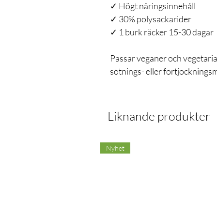
✓ Högt näringsinnehåll
✓ 30% polysackarider
✓ 1 burk räcker 15-30 dagar
Passar veganer och vegetarian
sötnings- eller förtjocknings
Liknande produkter
Nyhet