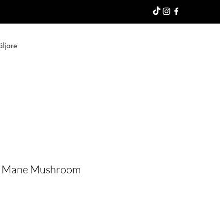
äljare
's Mane Mushroom