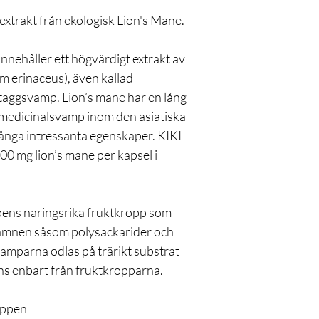
matsvamp. Den tas till
extrakt från ekologisk Lion's Mane.
matlagning, teer och e
nnehåller ett högvärdigt extrakt av
m erinaceus), även kallad
staggsvamp. Lion’s mane har en lång
 medicinalsvamp inom den asiatiska
 många intressanta egenskaper. KIKI
00 mg lion’s mane per kapsel i
ens näringsrika fruktkropp som
a ämnen såsom polysackarider och
amparna odlas på trärikt substrat
ns enbart från fruktkropparna.
oppen